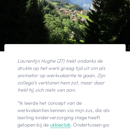
Laurentijn Hughe (27) trekt ondanks de
drukte op het werk graag tijd uit om als
animator op werkvakantie te gaan. Zijn
collega’s verklaren hem zot, maar daar
trekt hij zich niets van aan.
“Ik leerde het concept van de
werkvakanties kennen via mijn zus, die als
leerling kinderverzorging stage heeft
gelopen bij de
ukkieclub
. Ondertussen ga