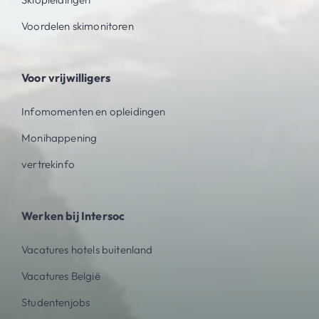
Voordelen skimonitoren
Voor vrijwilligers
Infomomenten en opleidingen
Monihappening
vertrekinfo
Werken bij Intersoc
Vacatures hotels buitenland
Vacatures België
Studentenjobs