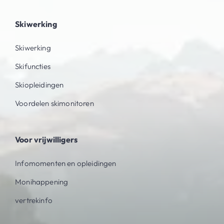
Skiwerking
Skiwerking
Skifuncties
Skiopleidingen
Voordelen skimonitoren
Voor vrijwilligers
Infomomenten en opleidingen
Monihappening
vertrekinfo