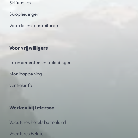
Skifuncties
Skiopleidingen
Voordelen skimonitoren
Voor vrijwilligers
Infomomenten en opleidingen
Monihappening
vertrekinfo
Werken bij Intersoc
Vacatures hotels buitenland
Vacatures België