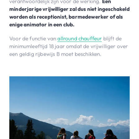
verantwoordelijk zijn voor de werking.
Een
minderjarige vrijwilliger zal dus niet ingeschakeld
worden als receptionist, barmedewerker of als
enige animator in een club.
Voor de functie van
allround chauffeur
blijft de
minimumleeftijd 18 jaar omdat de vrijwilliger over
een geldig rijbewijs B moet beschikken.