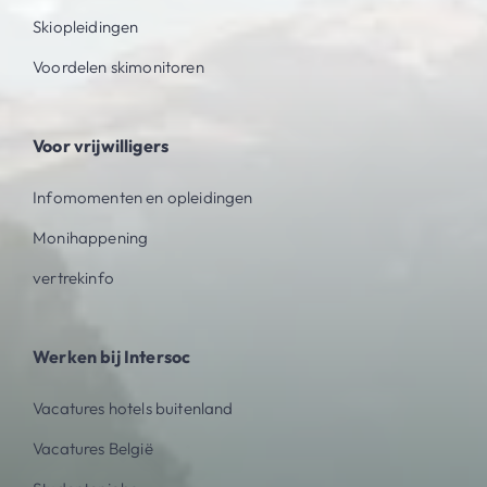
Skiopleidingen
Voordelen skimonitoren
Voor vrijwilligers
Infomomenten en opleidingen
Monihappening
vertrekinfo
Werken bij Intersoc
Vacatures hotels buitenland
Vacatures België