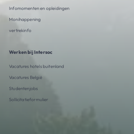
Infomomenten en opleidingen
Monihappening
vertrekinfo
Werken bij Intersoc
Vacatures hotels buitenland
Vacatures België
Studentenjobs
Sollicitatieformulier