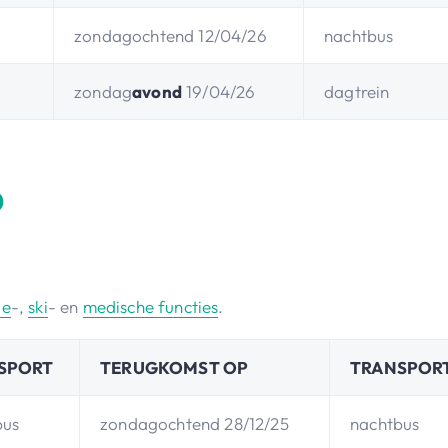
zondagochtend 12/04/26
nachtbus
zondag
avond
19/04/26
dagtrein
D
ie
-,
ski
- en
medische functies
.
SPORT
TERUGKOMST OP
TRANSPOR
bus
zondagochtend 28/12/25
nachtbus