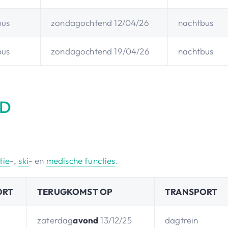
bus
zondagochtend 12/04/26
nachtbus
bus
zondagochtend 19/04/26
nachtbus
ND
tie
-,
ski
- en
medische functies
.
ORT
TERUGKOMST OP
TRANSPORT
zaterdag
avond
13/12/25
dagtrein