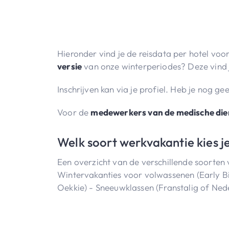
Dagindeling
Voordelen?
Hieronder vind je de reisdata per hotel voo
Wat meenemen?
versie
van onze winterperiodes? Deze vind
Samenwerking stagescholen
Inschrijven kan via je profiel. Heb je nog g
Voor de
medewerkers van de medische die
Welk soort werkvakantie kies j
Een overzicht van de verschillende soorten 
Wintervakanties voor volwassenen (Early Bir
Oekkie) - Sneeuwklassen (Franstalig of Nede