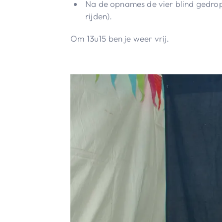
Na de opnames de vier blind gedropt
rijden).
Om 13u15 ben je weer vrij.