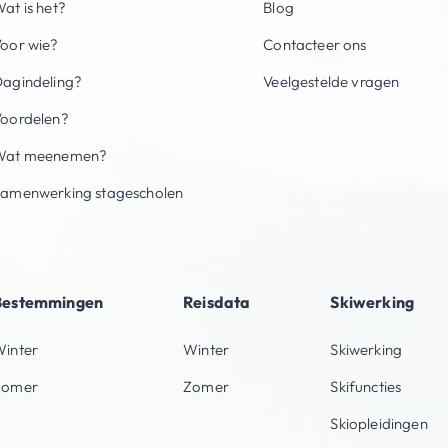
at is het?
Blog
oor wie?
Contacteer ons
agindeling?
Veelgestelde vragen
oordelen?
Wat meenemen?
amenwerking stagescholen
Bestemmingen
Reisdata
Skiwerking
inter
Winter
Skiwerking
Zomer
Zomer
Skifuncties
Skiopleidingen