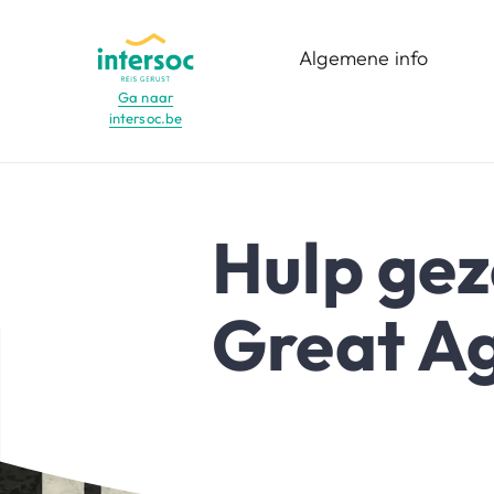
Algemene info
Ga naar
intersoc.be
Menu
Wat is het?
Voor wie?
Hulp ge
Functies
Great A
Bestemmingen
Reisdata
infomomenten en
opleidingen
Minderjarige vrijwilligers