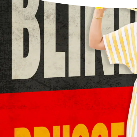
Dagindeling
Voordelen?
Wat meenemen?
Samenwerking stagescholen