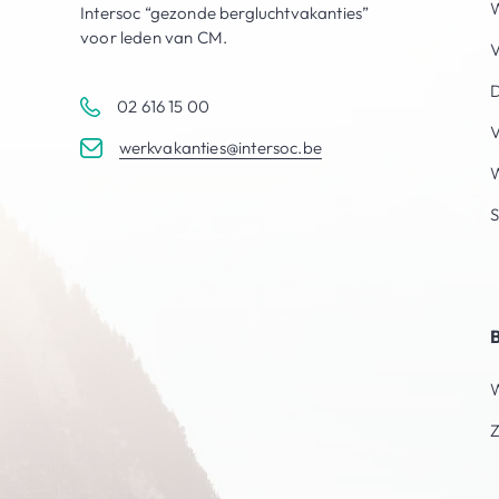
W
Intersoc “gezonde bergluchtvakanties”
voor leden van CM.
V
D
02 616 15 00
V
werkvakanties@intersoc.be
S
W