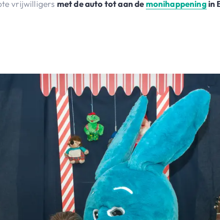
e vrijwilligers
met de auto tot aan de
monihappening
in 