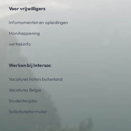
Voor vrijwilligers
Infomomenten en opleidingen
Monihappening
vertrekinfo
Werken bij Intersoc
Vacatures hotels buitenland
Vacatures België
Studentenjobs
Sollicitatieformulier