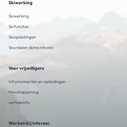
Skiwerking
Skiwerking
Skifuncties
Skiopleidingen
Voordelen skimonitoren
Voor vrijwilligers
Infomomenten en opleidingen
Monihappening
vertrekinfo
Werken bij Intersoc