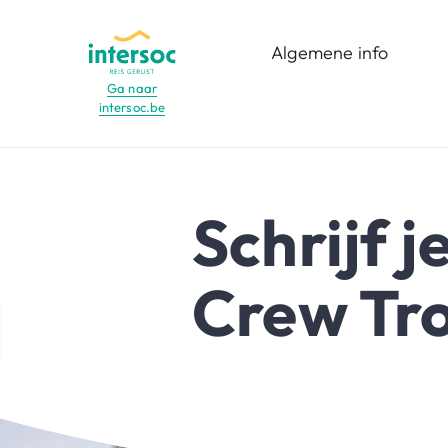
Algemene info
Ga naar
intersoc.be
Menu
Wat is het?
Voor wie?
Schrijf j
Functies
Crew Tr
Bestemmingen
Reisdata
infomomenten en
opleidingen
Minderjarige vrijwilligers