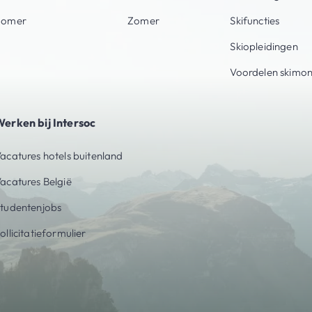
Zomer
Zomer
Skifuncties
Skiopleidingen
Voordelen skimon
erken bij Intersoc
acatures hotels buitenland
acatures België
tudentenjobs
ollicitatieformulier