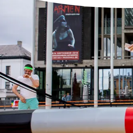
Dagindeling
Voordelen?
Wat meenemen?
Samenwerking stagescholen