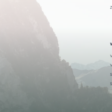
W
V
V
S
S