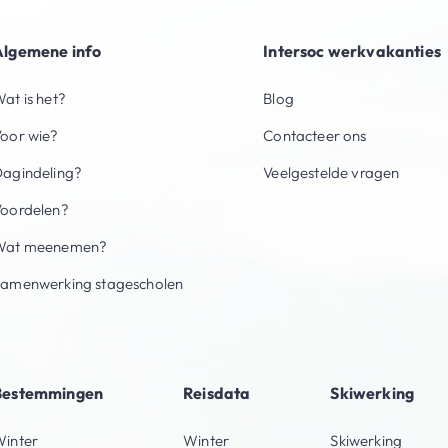
Algemene info
Intersoc werkvakanties
at is het?
Blog
oor wie?
Contacteer ons
agindeling?
Veelgestelde vragen
oordelen?
Wat meenemen?
amenwerking stagescholen
Bestemmingen
Reisdata
Skiwerking
inter
Winter
Skiwerking