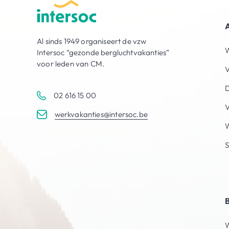
Al sinds 1949 organiseert de vzw
W
Intersoc “gezonde bergluchtvakanties”
voor leden van CM.
V
D
02 616 15 00
V
werkvakanties@intersoc.be
S
W