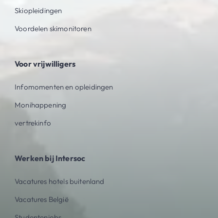
Skiopleidingen
Voordelen skimonitoren
Voor vrijwilligers
Infomomenten en opleidingen
Monihappening
vertrekinfo
Werken bij Intersoc
Vacatures hotels buitenland
Vacatures België
Studentenjobs