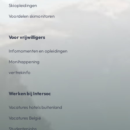
Skiopleidingen
Voordelen skimonitoren
Voor vrijwilligers
Infomomenten en opleidingen
Monihappening
vertrekinfo
Werken bij Intersoc
Vacatures hotels buitenland
Vacatures België
Studentenjobs