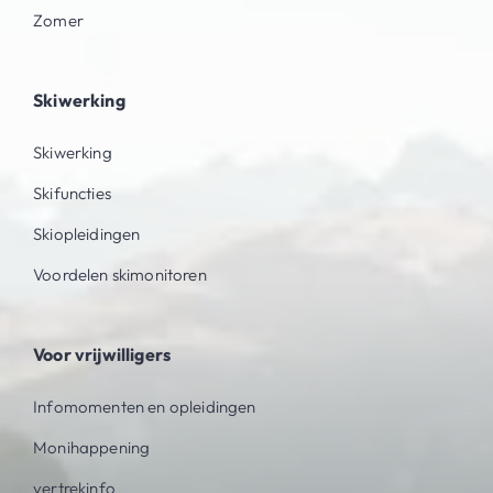
Zomer
Skiwerking
Skiwerking
Skifuncties
Skiopleidingen
Voordelen skimonitoren
Voor vrijwilligers
Infomomenten en opleidingen
Monihappening
vertrekinfo