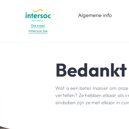
Algemene info
Ga naar
intersoc.be
Menu
Wat is het?
Voor wie?
Bedankt v
Functies
Bestemmingen
Wat is een beter manier om onze v
Reisdata
vertellen? Ze hebben elkaar als vr
sindsdien zijn ze met elkaar in co
infomomenten en
opleidingen
Minderjarige vrijwilligers