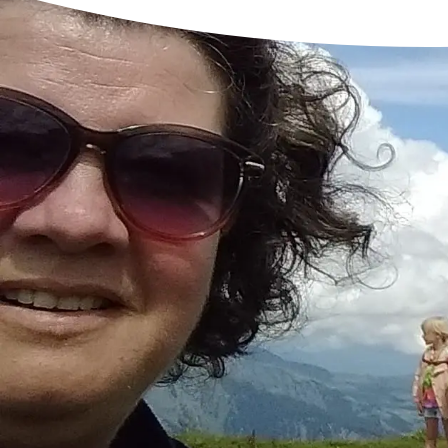
Dagindeling
Voordelen?
Wat meenemen?
Samenwerking stagescholen