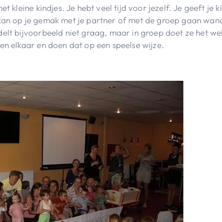
et kleine kindjes. Je hebt veel tijd voor jezelf. Je geeft j
kan op je gemak met je partner of met de groep gaan wand
elt bijvoorbeeld niet graag, maar in groep doet ze het wel
en elkaar en doen dat op een speelse wijze.