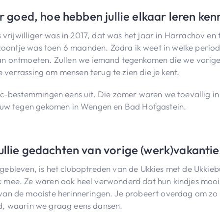
ar goed, hoe hebben jullie elkaar leren ke
 vrijwilliger was in 2017, dat was het jaar in Harrachov en
 zoontje was toen 6 maanden. Zodra ik weet in welke period
an ontmoeten. Zullen we iemand tegenkomen die we vorig
ne verrassing om mensen terug te zien die je kent.
oc-bestemmingen eens uit. Die zomer waren we toevallig i
ieuw tegen gekomen in Wengen en Bad Hofgastein.
ullie gedachten van vorige (werk)vakanti
 bijgebleven, is het cluboptreden van de Ukkies met de Ukk
mee. Ze waren ook heel verwonderd dat hun kindjes mooi 
an de mooiste herinneringen. Je probeert overdag om zo v
tijd, waarin we graag eens dansen.