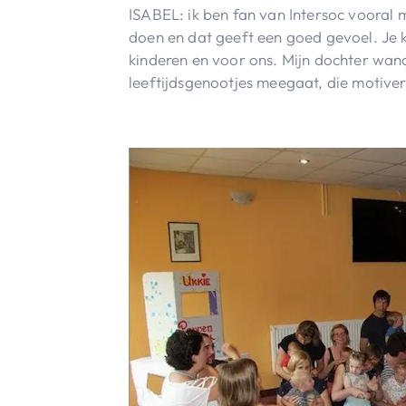
ISABEL: ik ben fan van Intersoc vooral m
doen en dat geeft een goed gevoel. Je 
kinderen en voor ons. Mijn dochter wand
leeftijdsgenootjes meegaat, die motiver