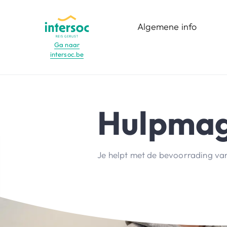
Algemene info
Ga naar
intersoc.be
Menu
Wat is het?
Voor wie?
Hulpmag
Functies
Bestemmingen
Je helpt met de bevoorrading van 
Reisdata
infomomenten en
opleidingen
Minderjarige vrijwilligers