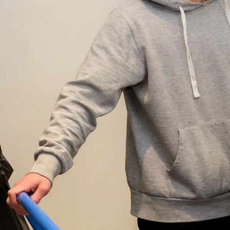
Dagindeling
Voordelen?
Wat meenemen?
Samenwerking stagescholen