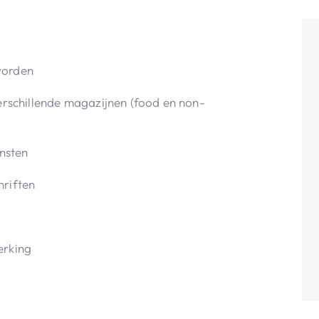
worden
erschillende magazijnen (food en non-
ensten
riften
erking