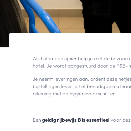
Als hulpmagazijnier help je met de bevoorra
hotel. Je wordt aangestuurd door de F&B-m
Je neemt leveringen aan, ordent deze netjes
bestellingen lever je het benodigde materiaal
rekening met de hygiënevoorschiften.
Een
geldig rijbewijs B is essentieel
voor deze