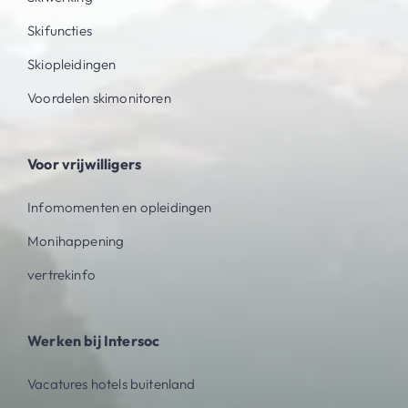
Skifuncties
Skiopleidingen
Voordelen skimonitoren
Voor vrijwilligers
Infomomenten en opleidingen
Monihappening
vertrekinfo
Werken bij Intersoc
Vacatures hotels buitenland