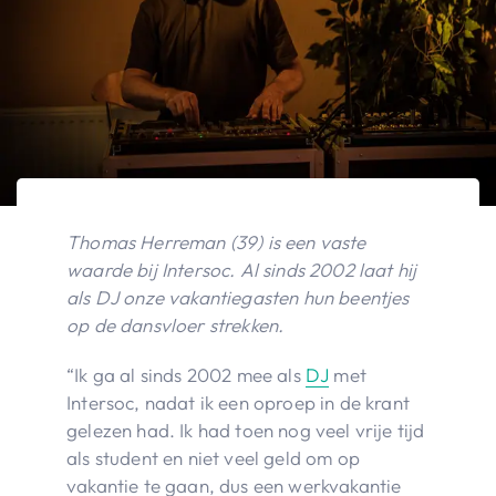
Thomas Herreman (39) is een vaste
waarde bij Intersoc. Al sinds 2002 laat hij
als DJ onze vakantiegasten hun beentjes
op de dansvloer strekken.
“Ik ga al sinds 2002 mee als
DJ
met
Intersoc, nadat ik een oproep in de krant
gelezen had. Ik had toen nog veel vrije tijd
als student en niet veel geld om op
vakantie te gaan, dus een werkvakantie