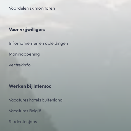
Voordelen skimonitoren
Voor vrijwilligers
Infomomenten en opleidingen
Monihappening
vertrekinfo
Werken bij Intersoc
Vacatures hotels buitenland
Vacatures België
Studentenjobs