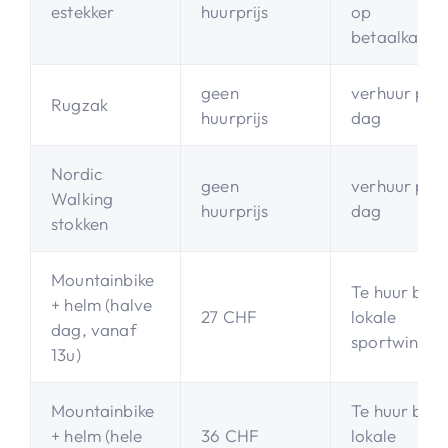
estekker
huurprijs
op
betaalkaart
geen
verhuur per
Rugzak
huurprijs
dag
Nordic
geen
verhuur per
Walking
huurprijs
dag
stokken
Mountainbike
Te huur bij
+ helm (halve
27 CHF
lokale
dag, vanaf
sportwinkel
13u)
Mountainbike
Te huur bij
+ helm (hele
36 CHF
lokale