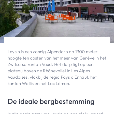
Leysin is een zonnig Alpendorp op 1300 meter
hoogte ten oosten van het meer van Genève in het
Zwitserse kanton Vaud. Het dorp ligt op een
plateau boven de Rhônevallei in Les Alpes
Vaudoises, vlakbij de regio Pays d'Enhaut, het
kanton Wallis en het Lac Léman.
De ideale bergbestemming
In zijn beginjaren was Leysin bekend als kuuroord.