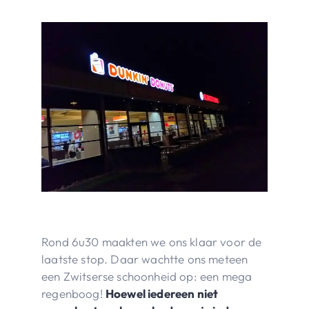
Rond 6u30 maakten we ons klaar voor de
laatste stop. Daar wachtte ons meteen
een Zwitserse schoonheid op: een mega
regenboog!
Hoewel iedereen niet