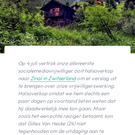
Op 4 juli vertrok onze allereerste
socialemediavrijwilliger ooit halsoverkop
naar
Zinal in Zwitserland
om er verslag uit
te brengen over onze vrijwilligerswerking.
Halsoverkop omdat we hem slechts een
paar dagen op voorhand lieten weten dat
hij daadwerkelijk mee kon gaan. Maar
zoals het een echte reiziger betaamt, kon
dat Gilles Van Hecke (24) niet
tegenhouden om de uitdaging aan te