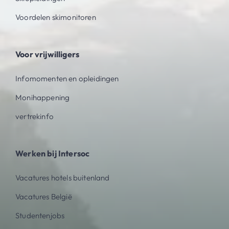
Voordelen skimonitoren
Voor vrijwilligers
Infomomenten en opleidingen
Monihappening
vertrekinfo
Werken bij Intersoc
Vacatures hotels buitenland
Vacatures België
Studentenjobs