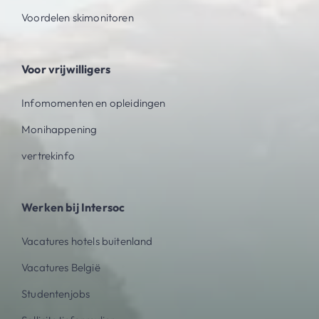
Voordelen skimonitoren
Voor vrijwilligers
Infomomenten en opleidingen
Monihappening
vertrekinfo
Werken bij Intersoc
Vacatures hotels buitenland
Vacatures België
Studentenjobs