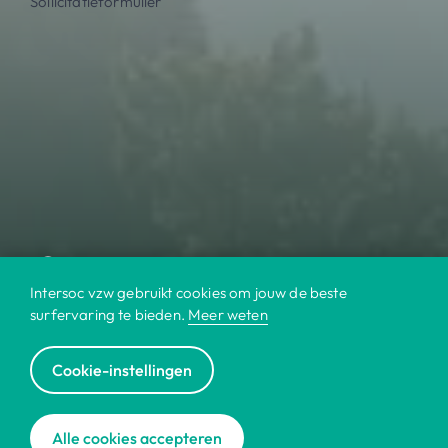
Sollicitatieformulier
Intersoc vzw gebruikt cookies om jouw de beste
surfervaring te bieden.
Meer weten
Cookie-instellingen
© 2022 Intersoc
Alle cookies accepteren
Contact
Cookies
Disclaimer
Jobs
|
|
|