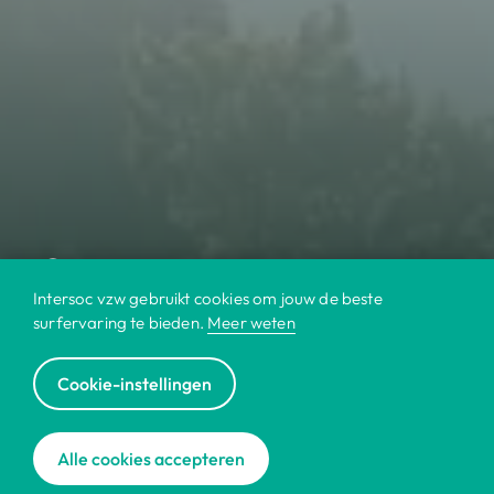
Intersoc vzw gebruikt cookies om jouw de beste
surfervaring te bieden.
Meer weten
Cookie-instellingen
© 2022 Intersoc
Alle cookies accepteren
Contact
Cookies
Disclaimer
Jobs
|
|
|