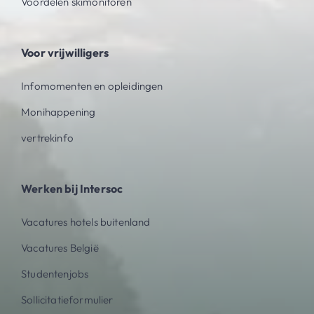
Voordelen skimonitoren
Voor vrijwilligers
Infomomenten en opleidingen
Monihappening
vertrekinfo
Werken bij Intersoc
Vacatures hotels buitenland
Vacatures België
Studentenjobs
Sollicitatieformulier