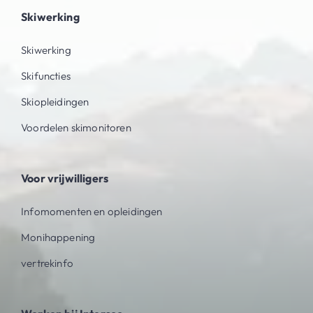
Skiwerking
Skiwerking
Skifuncties
Skiopleidingen
Voordelen skimonitoren
Voor vrijwilligers
Infomomenten en opleidingen
Monihappening
vertrekinfo