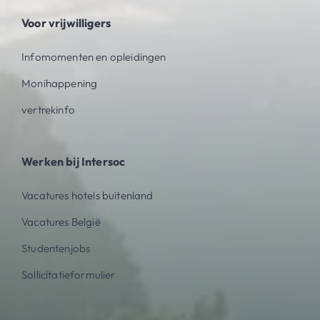
Voor vrijwilligers
Infomomenten en opleidingen
Monihappening
vertrekinfo
Werken bij Intersoc
Vacatures hotels buitenland
Vacatures België
Studentenjobs
Sollicitatieformulier