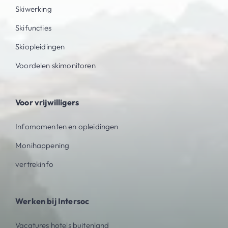
Skiwerking
Skifuncties
Skiopleidingen
Voordelen skimonitoren
Voor vrijwilligers
Infomomenten en opleidingen
Monihappening
vertrekinfo
Werken bij Intersoc
Vacatures hotels buitenland