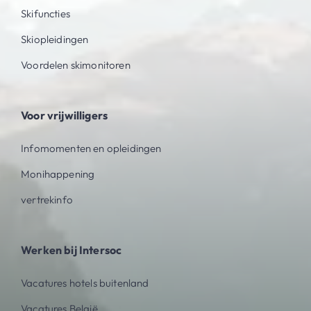
Skifuncties
Skiopleidingen
Voordelen skimonitoren
Voor vrijwilligers
Infomomenten en opleidingen
Monihappening
vertrekinfo
Werken bij Intersoc
Vacatures hotels buitenland
Vacatures België