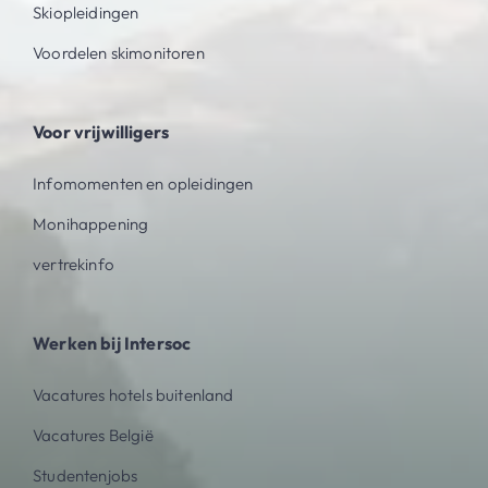
Skiopleidingen
Voordelen skimonitoren
Voor vrijwilligers
Infomomenten en opleidingen
Monihappening
vertrekinfo
Werken bij Intersoc
Vacatures hotels buitenland
Vacatures België
Studentenjobs