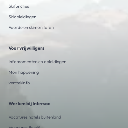
Skifuncties
Skiopleidingen
Voordelen skimonitoren
Voor vrijwilligers
Infomomenten en opleidingen
Monihappening
vertrekinfo
Werken bij Intersoc
Vacatures hotels buitenland
Vacatures België