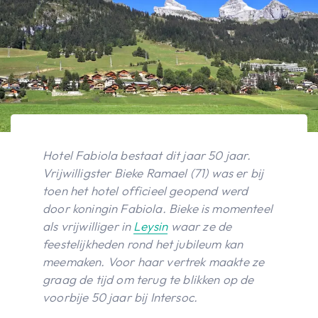
Hotel Fabiola bestaat dit jaar 50 jaar.
Vrijwilligster Bieke Ramael (71) was er bij
toen het hotel officieel geopend werd
door koningin Fabiola. Bieke is momenteel
als vrijwilliger in
Leysin
waar ze de
feestelijkheden rond het jubileum kan
meemaken. Voor haar vertrek maakte ze
graag de tijd om terug te blikken op de
voorbije 50 jaar bij Intersoc.