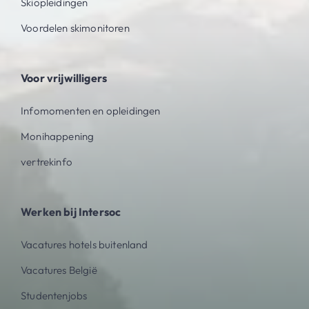
Skiopleidingen
Voordelen skimonitoren
Voor vrijwilligers
Infomomenten en opleidingen
Monihappening
vertrekinfo
Werken bij Intersoc
Vacatures hotels buitenland
Vacatures België
Studentenjobs