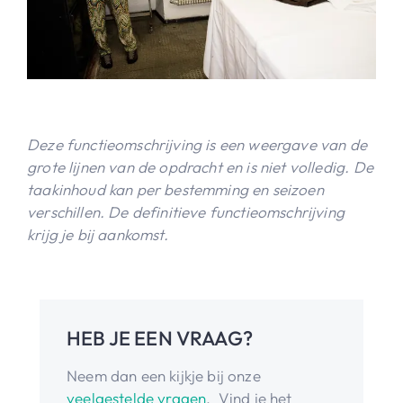
Deze functieomschrijving is een weergave van de
grote lijnen van de opdracht en is niet volledig. De
taakinhoud kan per bestemming en seizoen
verschillen. De definitieve functieomschrijving
krijg je bij aankomst.
HEB JE EEN VRAAG?
Neem dan een kijkje bij onze
veelgestelde vragen
. Vind je het