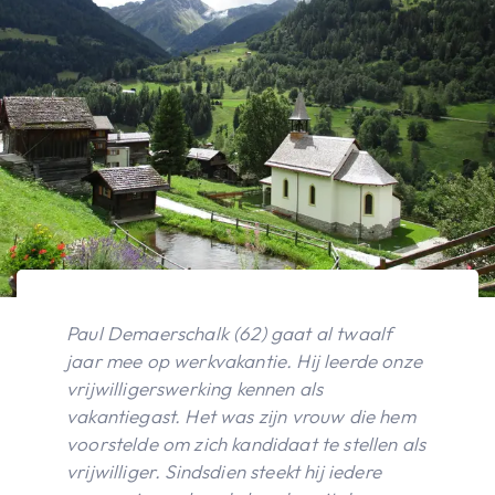
Paul Demaerschalk (62) gaat al twaalf
jaar mee op werkvakantie. Hij leerde onze
vrijwilligerswerking kennen als
vakantiegast. Het was zijn vrouw die hem
voorstelde om zich kandidaat te stellen als
vrijwilliger. Sindsdien steekt hij iedere