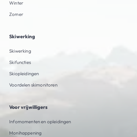
Winter
Zomer
Skiwerking
Skiwerking
Skifuncties
Skiopleidingen
Voordelen skimonitoren
Voor vrijwilligers
Infomomenten en opleidingen
Monihappening