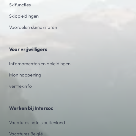
Skifuncties
Skiopleidingen
Voordelen skimonitoren
Voor vrijwilligers
Infomomenten en opleidingen
Monihappening
vertrekinfo
Werken bij Intersoc
Vacatures hotels buitenland
Vacatures België