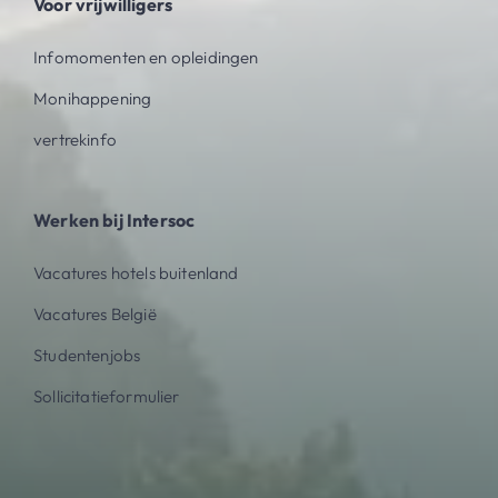
Voor vrijwilligers
Infomomenten en opleidingen
Monihappening
vertrekinfo
Werken bij Intersoc
Vacatures hotels buitenland
Vacatures België
Studentenjobs
Sollicitatieformulier