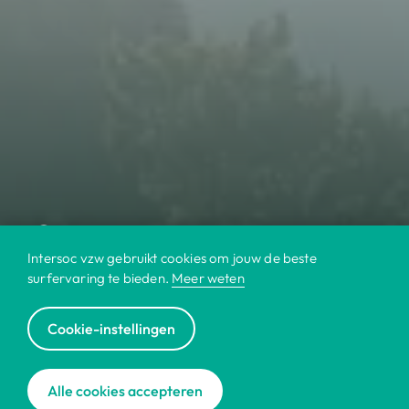
Intersoc vzw gebruikt cookies om jouw de beste
surfervaring te bieden.
Meer weten
Cookie-instellingen
© 2022 Intersoc
Alle cookies accepteren
Contact
Cookies
Disclaimer
Jobs
|
|
|