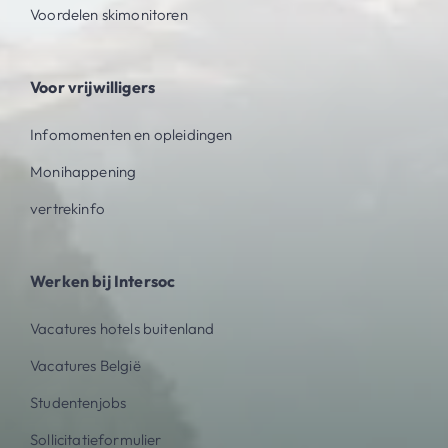
Voordelen skimonitoren
Voor vrijwilligers
Infomomenten en opleidingen
Monihappening
vertrekinfo
Werken bij Intersoc
Vacatures hotels buitenland
Vacatures België
Studentenjobs
Sollicitatieformulier